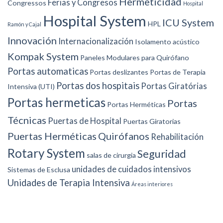
Hermeticidad
Ferias y Congresos
Congressos
Hospital
Hospital System
ICU System
HPL
Ramón y Cajal
Innovación
Internacionalización
Isolamento acústico
Kompak System
Paneles Modulares para Quirófano
Portas automaticas
Portas deslizantes
Portas de Terapia
Portas dos hospitais
Portas Giratórias
Intensiva (UTI)
Portas hermeticas
Portas
Portas Herméticas
Técnicas
Puertas de Hospital
Puertas Giratorias
Puertas Herméticas
Quirófanos
Rehabilitación
Rotary System
Seguridad
salas de cirurgia
unidades de cuidados intensivos
Sistemas de Esclusa
Unidades de Terapia Intensiva
Áreas interiores