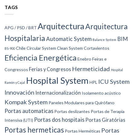
TAGS
Arquitectura
Arquitectura
APG / PSD / BRT
Hospitalaria
Automatic System
BIM
Balance System
Chile
Circular System
Clean System
Cortavientos
BS-900
Eficiencia Energética
Enebro
Feiras e
Hermeticidad
Ferias y Congresos
Congressos
Hospital
Hospital System
ICU System
HPL
Ramón y Cajal
Innovación
Internacionalización
Isolamento acústico
Kompak System
Paneles Modulares para Quirófano
Portas automaticas
Portas deslizantes
Portas de Terapia
Portas dos hospitais
Portas Giratórias
Intensiva (UTI)
Portas hermeticas
Portas
Portas Herméticas