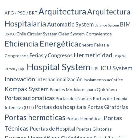
Arquitectura
Arquitectura
APG / PSD / BRT
Hospitalaria
Automatic System
BIM
Balance System
Chile
Circular System
Clean System
Cortavientos
BS-900
Eficiencia Energética
Enebro
Feiras e
Hermeticidad
Ferias y Congresos
Congressos
Hospital
Hospital System
ICU System
HPL
Ramón y Cajal
Innovación
Internacionalización
Isolamento acústico
Kompak System
Paneles Modulares para Quirófano
Portas automaticas
Portas deslizantes
Portas de Terapia
Portas dos hospitais
Portas Giratórias
Intensiva (UTI)
Portas hermeticas
Portas
Portas Herméticas
Técnicas
Puertas de Hospital
Puertas Giratorias
Puertas Herméticas
Quirófanos