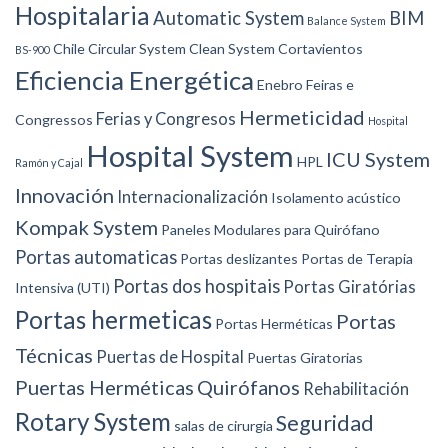
Hospitalaria
Automatic System
BIM
Balance System
Chile
Circular System
Clean System
Cortavientos
BS-900
Eficiencia Energética
Enebro
Feiras e
Hermeticidad
Ferias y Congresos
Congressos
Hospital
Hospital System
ICU System
HPL
Ramón y Cajal
Innovación
Internacionalización
Isolamento acústico
Kompak System
Paneles Modulares para Quirófano
Portas automaticas
Portas deslizantes
Portas de Terapia
Portas dos hospitais
Portas Giratórias
Intensiva (UTI)
Portas hermeticas
Portas
Portas Herméticas
Técnicas
Puertas de Hospital
Puertas Giratorias
Puertas Herméticas
Quirófanos
Rehabilitación
Rotary System
Seguridad
salas de cirurgia