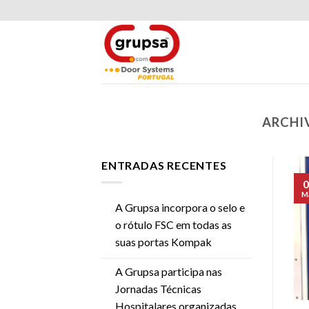
Skip
to
content
ARCHI
ENTRADAS RECENTES
0
M
A Grupsa incorpora o selo e
o rótulo FSC em todas as
suas portas Kompak
A Grupsa participa nas
Jornadas Técnicas
Hospitalares organizadas