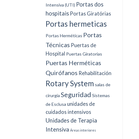
Portas dos
Intensiva (UTI)
hospitais
Portas Giratórias
Portas hermeticas
Portas
Portas Herméticas
Técnicas
Puertas de
Hospital
Puertas Giratorias
Puertas Herméticas
Quirófanos
Rehabilitación
Rotary System
salas de
Seguridad
cirurgia
Sistemas
unidades de
de Esclusa
cuidados intensivos
Unidades de Terapia
Intensiva
Áreas interiores