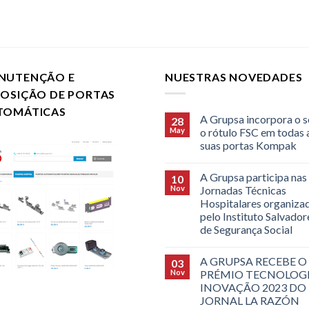
NUTENÇÃO E
NUESTRAS NOVEDADES
POSIÇÃO DE PORTAS
TOMÁTICAS
A Grupsa incorpora o s
28
May
o rótulo FSC em todas 
suas portas Kompak
A Grupsa participa nas
10
Nov
Jornadas Técnicas
Hospitalares organiza
pelo Instituto Salvado
de Segurança Social
A GRUPSA RECEBE O
03
Nov
PRÉMIO TECNOLOGI
INOVAÇÃO 2023 DO
JORNAL LA RAZÓN