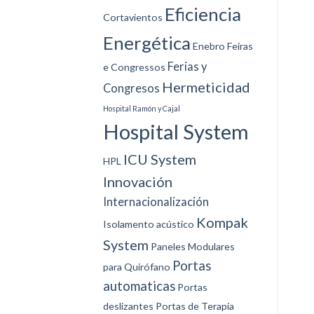
Eficiencia
Cortavientos
Energética
Enebro
Feiras
Ferias y
e Congressos
Hermeticidad
Congresos
Hospital Ramón y Cajal
Hospital System
ICU System
HPL
Innovación
Internacionalización
Kompak
Isolamento acústico
System
Paneles Modulares
Portas
para Quirófano
automaticas
Portas
deslizantes
Portas de Terapia