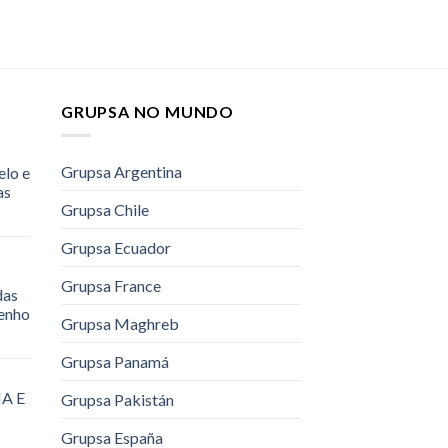
GRUPSA NO MUNDO
Grupsa Argentina
elo e
as
Grupsa Chile
Grupsa Ecuador
Grupsa France
das
renho
Grupsa Maghreb
Grupsa Panamá
A E
Grupsa Pakistán
Grupsa España