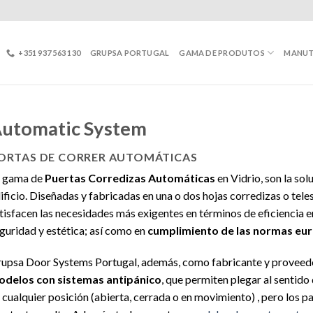
+351 937 563 130
GRUPSA PORTUGAL
GAMA DE PRODUTOS
MANU
utomatic System
ORTAS DE CORRER AUTOMÁTICAS
 gama de
Puertas Corredizas Automáticas
en Vidrio, son la sol
ificio. Diseñadas y fabricadas en una o dos hojas corredizas o tel
tisfacen las necesidades más exigentes en términos de eficiencia e
guridad y estética; así como en
cumplimiento de las normas eur
upsa Door Systems Portugal, además, como fabricante y proveedo
delos con sistemas antipánico
, que permiten plegar al sentido
 cualquier posición (abierta, cerrada o en movimiento) , pero los pan