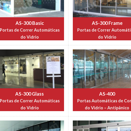
AS-300 Basic
AS-300 Frame
Portas de Correr Automáticas
Portas de Correr Automáti
do Vidrio
do Vidrio
AS-300 Glass
AS-400
Portas de Correr Automáticas
Portas Automáticas de Cor
do Vidrio
do Vidrio – Antipânico