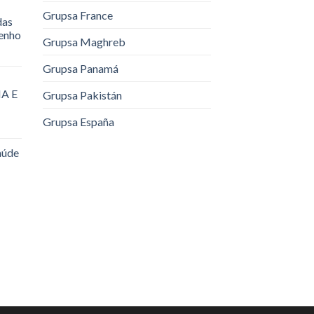
Grupsa France
das
renho
Grupsa Maghreb
Grupsa Panamá
A E
Grupsa Pakistán
Grupsa España
aúde