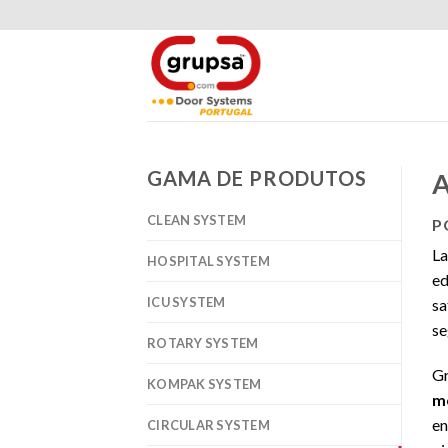
Skip
to
content
GAMA DE PRODUTOS
A
CLEAN SYSTEM
P
La
HOSPITAL SYSTEM
ed
ICU SYSTEM
sa
se
ROTARY SYSTEM
Gr
KOMPAK SYSTEM
mo
en
CIRCULAR SYSTEM