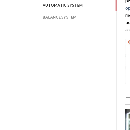
pi
AUTOMATIC SYSTEM
op
mo
BALANCE SYSTEM
ac
a 