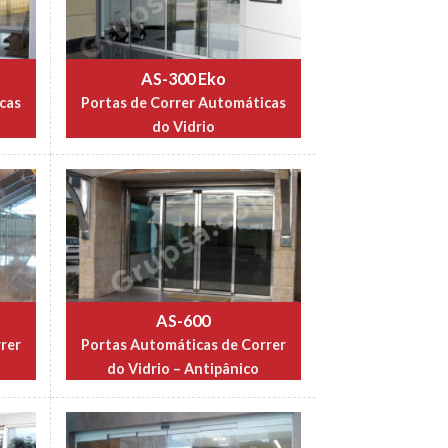
AS-300 Eko
cas
Portas de Correr Automáticas
do Vidrio
AS-600
rer
Portas Automáticas de Correr
do Vidrio – Antipânico