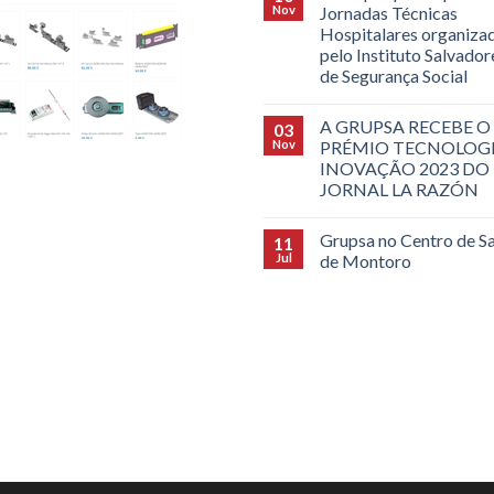
Nov
Jornadas Técnicas
Hospitalares organiza
pelo Instituto Salvado
de Segurança Social
A GRUPSA RECEBE O
03
Nov
PRÉMIO TECNOLOGI
INOVAÇÃO 2023 DO
JORNAL LA RAZÓN
Grupsa no Centro de S
11
Jul
de Montoro