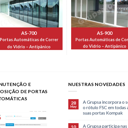
AS-900
AS-700
Portas Automáticas de Cor
Portas Automáticas de Correr
do Vidrio – Antipânico
do Vidrio – Antipânico
NUTENÇÃO E
NUESTRAS NOVEDADES
POSIÇÃO DE PORTAS
TOMÁTICAS
A Grupsa incorpora o s
28
May
o rótulo FSC em todas 
suas portas Kompak
A Grupsa participa nas
10