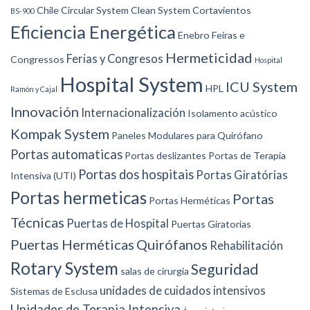
Chile
Circular System
Clean System
Cortavientos
BS-900
Eficiencia Energética
Enebro
Feiras e
Hermeticidad
Ferias y Congresos
Congressos
Hospital
Hospital System
ICU System
HPL
Ramón y Cajal
Innovación
Internacionalización
Isolamento acústico
Kompak System
Paneles Modulares para Quirófano
Portas automaticas
Portas deslizantes
Portas de Terapia
Portas dos hospitais
Portas Giratórias
Intensiva (UTI)
Portas hermeticas
Portas
Portas Herméticas
Técnicas
Puertas de Hospital
Puertas Giratorias
Puertas Herméticas
Quirófanos
Rehabilitación
Rotary System
Seguridad
salas de cirurgia
unidades de cuidados intensivos
Sistemas de Esclusa
Unidades de Terapia Intensiva