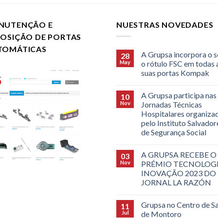
NUTENÇÃO E
NUESTRAS NOVEDADES
POSIÇÃO DE PORTAS
TOMÁTICAS
A Grupsa incorpora o s
28
May
o rótulo FSC em todas 
suas portas Kompak
A Grupsa participa nas
10
Nov
Jornadas Técnicas
Hospitalares organiza
pelo Instituto Salvado
de Segurança Social
A GRUPSA RECEBE O
03
Nov
PRÉMIO TECNOLOGI
INOVAÇÃO 2023 DO
JORNAL LA RAZÓN
Grupsa no Centro de S
11
Jul
de Montoro