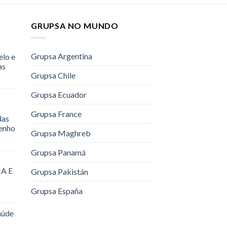
GRUPSA NO MUNDO
Grupsa Argentina
elo e
as
Grupsa Chile
Grupsa Ecuador
Grupsa France
das
renho
Grupsa Maghreb
Grupsa Panamá
A E
Grupsa Pakistán
Grupsa España
aúde