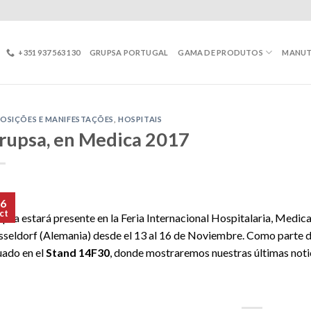
+351 937 563 130
GRUPSA PORTUGAL
GAMA DE PRODUTOS
MANU
OSIÇÕES E MANIFESTAÇÕES
,
HOSPITAIS
rupsa, en Medica 2017
6
ct
psa estará presente en la Feria Internacional Hospitalaria, Medica
seldorf (Alemania) desde el 13 al 16 de Noviembre. Como parte d
uado en el
Stand 14F30
, donde mostraremos nuestras últimas noti