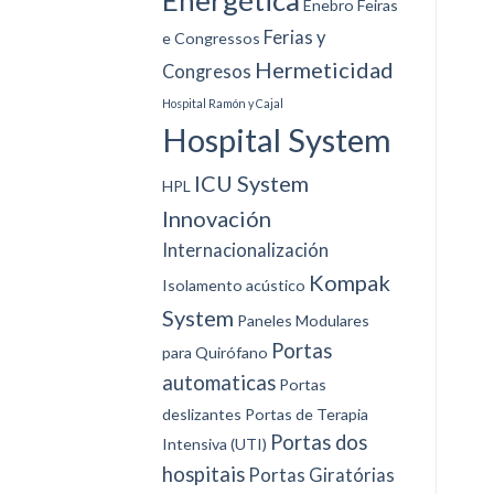
Energética
Enebro
Feiras
Ferias y
e Congressos
Hermeticidad
Congresos
Hospital Ramón y Cajal
Hospital System
ICU System
HPL
Innovación
Internacionalización
Kompak
Isolamento acústico
System
Paneles Modulares
Portas
para Quirófano
automaticas
Portas
deslizantes
Portas de Terapia
Portas dos
Intensiva (UTI)
hospitais
Portas Giratórias