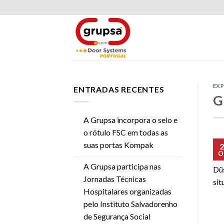
Skip
to
content
EXP
ENTRADAS RECENTES
G
A Grupsa incorpora o selo e
o rótulo FSC em todas as
suas portas Kompak
2
O
Gru
A Grupsa participa nas
Düs
Jornadas Técnicas
sit
Hospitalares organizadas
pelo Instituto Salvadorenho
de Segurança Social