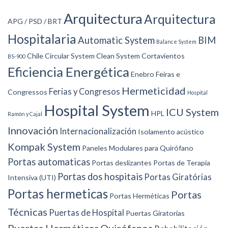
Arquitectura
Arquitectura
APG / PSD / BRT
Hospitalaria
Automatic System
BIM
Balance System
Chile
Circular System
Clean System
Cortavientos
BS-900
Eficiencia Energética
Enebro
Feiras e
Hermeticidad
Ferias y Congresos
Congressos
Hospital
Hospital System
ICU System
HPL
Ramón y Cajal
Innovación
Internacionalización
Isolamento acústico
Kompak System
Paneles Modulares para Quirófano
Portas automaticas
Portas deslizantes
Portas de Terapia
Portas dos hospitais
Portas Giratórias
Intensiva (UTI)
Portas hermeticas
Portas
Portas Herméticas
Técnicas
Puertas de Hospital
Puertas Giratorias
Puertas Herméticas
Quirófanos