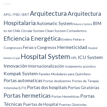
Arquitectura
Arquitectura
APG / PSD / BRT
Hospitalaria
Automatic System
BIM
Balance System
Chile
Circular System
Clean System
Cortavientos
BS-900
Eficiencia Energética
Enebro
Feiras e
Hermeticidad
Ferias y Congresos
Congressos
Hospital
Hospital System
ICU System
HPL
Ramón y Cajal
Innovación
Internacionalización
Isolamento acústico
Kompak System
Paneles Modulares para Quirófano
Portas automaticas
Portas deslizantes
Portas de Terapia
Portas dos hospitais
Portas Giratórias
Intensiva (UTI)
Portas hermeticas
Portas
Portas Herméticas
Técnicas
Puertas de Hospital
Puertas Giratorias