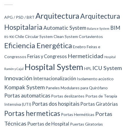
Arquitectura
Arquitectura
APG / PSD / BRT
Hospitalaria
Automatic System
BIM
Balance System
Chile
Circular System
Clean System
Cortavientos
BS-900
Eficiencia Energética
Enebro
Feiras e
Hermeticidad
Ferias y Congresos
Congressos
Hospital
Hospital System
ICU System
HPL
Ramón y Cajal
Innovación
Internacionalización
Isolamento acústico
Kompak System
Paneles Modulares para Quirófano
Portas automaticas
Portas deslizantes
Portas de Terapia
Portas dos hospitais
Portas Giratórias
Intensiva (UTI)
Portas hermeticas
Portas
Portas Herméticas
Técnicas
Puertas de Hospital
Puertas Giratorias