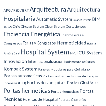
Arquitectura
Arquitectura
APG / PSD / BRT
Hospitalaria
Automatic System
BIM
Balance System
Chile
Circular System
Clean System
Cortavientos
BS-900
Eficiencia Energética
Enebro
Feiras e
Hermeticidad
Ferias y Congresos
Congressos
Hospital
Hospital System
ICU System
HPL
Ramón y Cajal
Innovación
Internacionalización
Isolamento acústico
Kompak System
Paneles Modulares para Quirófano
Portas automaticas
Portas deslizantes
Portas de Terapia
Portas dos hospitais
Portas Giratórias
Intensiva (UTI)
Portas hermeticas
Portas
Portas Herméticas
Técnicas
Puertas de Hospital
Puertas Giratorias