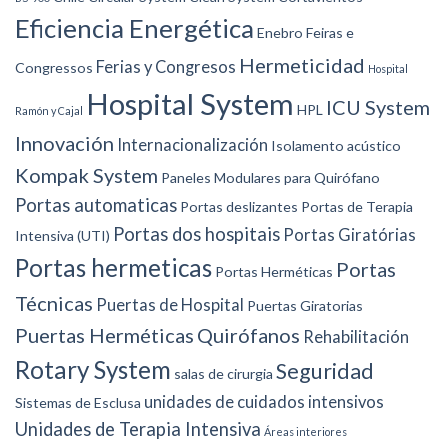
Eficiencia Energética
Enebro
Feiras e
Hermeticidad
Ferias y Congresos
Congressos
Hospital
Hospital System
ICU System
HPL
Ramón y Cajal
Innovación
Internacionalización
Isolamento acústico
Kompak System
Paneles Modulares para Quirófano
Portas automaticas
Portas deslizantes
Portas de Terapia
Portas dos hospitais
Portas Giratórias
Intensiva (UTI)
Portas hermeticas
Portas
Portas Herméticas
Técnicas
Puertas de Hospital
Puertas Giratorias
Puertas Herméticas
Quirófanos
Rehabilitación
Rotary System
Seguridad
salas de cirurgia
unidades de cuidados intensivos
Sistemas de Esclusa
Unidades de Terapia Intensiva
Áreas interiores