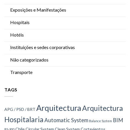
Exposições e Manifestações
Hospitais
Hotéis
Instituições e sedes corporativas
Não categorizados
Transporte
TAGS
Arquitectura
Arquitectura
APG / PSD / BRT
Hospitalaria
Automatic System
BIM
Balance System
Chile
Circular System
Clean System
Cortavientos
BS-900