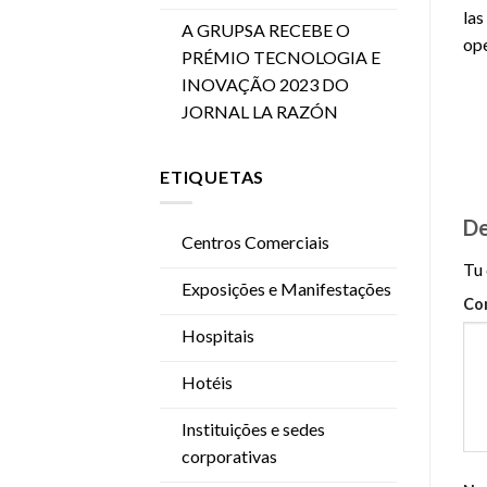
las
A GRUPSA RECEBE O
ope
PRÉMIO TECNOLOGIA E
INOVAÇÃO 2023 DO
JORNAL LA RAZÓN
ETIQUETAS
De
Centros Comerciais
Tu 
Exposições e Manifestações
Co
Hospitais
Hotéis
Instituições e sedes
corporativas