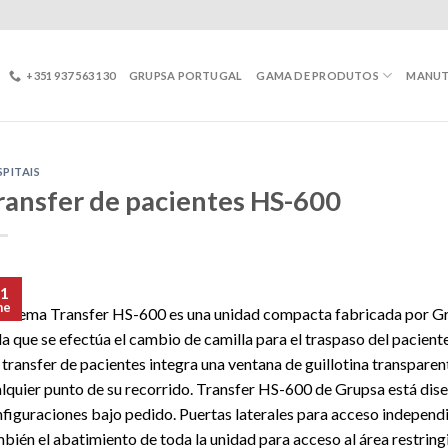
+351 937 563 130
GRUPSA PORTUGAL
GAMA DE PRODUTOS
MANU
PITAIS
ransfer de pacientes HS-600
1
ne
sistema Transfer HS-600 es una unidad compacta fabricada por Gr
la que se efectúa el cambio de camilla para el traspaso del pacient
 transfer de pacientes integra una ventana de guillotina transpar
lquier punto de su recorrido. Transfer HS-600 de Grupsa está dis
figuraciones bajo pedido. Puertas laterales para acceso independ
bién el abatimiento de toda la unidad para acceso al área restrin