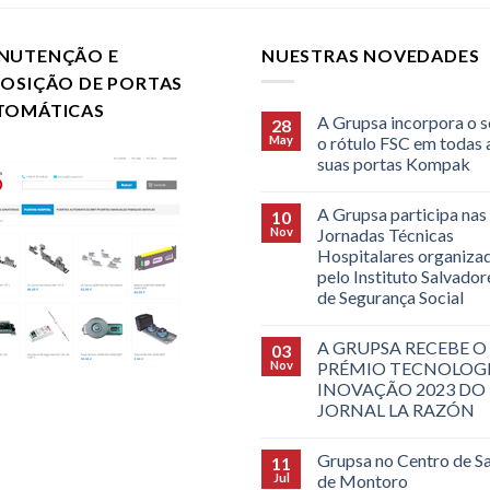
NUTENÇÃO E
NUESTRAS NOVEDADES
POSIÇÃO DE PORTAS
TOMÁTICAS
A Grupsa incorpora o s
28
May
o rótulo FSC em todas 
suas portas Kompak
A Grupsa participa nas
10
Nov
Jornadas Técnicas
Hospitalares organiza
pelo Instituto Salvado
de Segurança Social
A GRUPSA RECEBE O
03
Nov
PRÉMIO TECNOLOGI
INOVAÇÃO 2023 DO
JORNAL LA RAZÓN
Grupsa no Centro de S
11
Jul
de Montoro