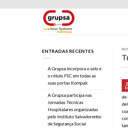
Skip
to
content
HOS
ENTRADAS RECENTES
T
A Grupsa incorpora o selo e
o rótulo FSC em todas as
suas portas Kompak
2
E
El 
A Grupsa participa nas
de 
Jornadas Técnicas
del
Hospitalares organizadas
cua
pelo Instituto Salvadorenho
con
de Segurança Social
tam