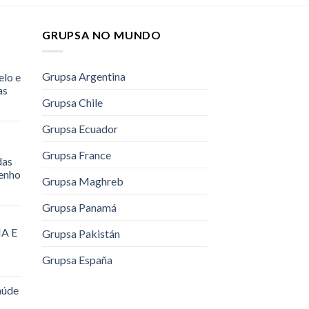
GRUPSA NO MUNDO
Grupsa Argentina
elo e
as
Grupsa Chile
Grupsa Ecuador
Grupsa France
das
renho
Grupsa Maghreb
Grupsa Panamá
A E
Grupsa Pakistán
Grupsa España
aúde