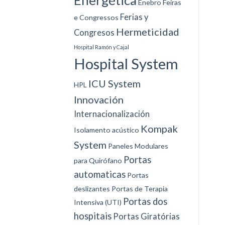
Energética
Enebro
Feiras
Ferias y
e Congressos
Hermeticidad
Congresos
Hospital Ramón y Cajal
Hospital System
ICU System
HPL
Innovación
Internacionalización
Kompak
Isolamento acústico
System
Paneles Modulares
Portas
para Quirófano
automaticas
Portas
deslizantes
Portas de Terapia
Portas dos
Intensiva (UTI)
hospitais
Portas Giratórias