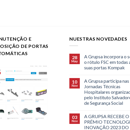
NUTENÇÃO E
NUESTRAS NOVEDADES
POSIÇÃO DE PORTAS
TOMÁTICAS
A Grupsa incorpora o s
28
May
o rótulo FSC em todas 
suas portas Kompak
A Grupsa participa nas
10
Nov
Jornadas Técnicas
Hospitalares organiza
pelo Instituto Salvado
de Segurança Social
A GRUPSA RECEBE O
03
Nov
PRÉMIO TECNOLOGI
INOVAÇÃO 2023 DO