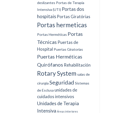
deslizantes
Portas de Terapia
Portas dos
Intensiva (UTI)
hospitais
Portas Giratórias
Portas hermeticas
Portas
Portas Herméticas
Técnicas
Puertas de
Hospital
Puertas Giratorias
Puertas Herméticas
Quirófanos
Rehabilitación
Rotary System
salas de
Seguridad
cirurgia
Sistemas
unidades de
de Esclusa
cuidados intensivos
Unidades de Terapia
Intensiva
Áreas interiores