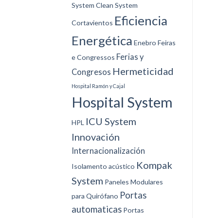
System
Clean System
Eficiencia
Cortavientos
Energética
Enebro
Feiras
Ferias y
e Congressos
Hermeticidad
Congresos
Hospital Ramón y Cajal
Hospital System
ICU System
HPL
Innovación
Internacionalización
Kompak
Isolamento acústico
System
Paneles Modulares
Portas
para Quirófano
automaticas
Portas