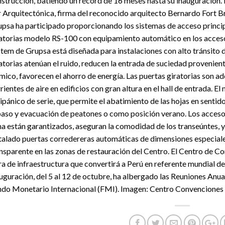
strucción, batiendo un récord de 16 meses hasta su inauguración
 Arquitectónica, firma del reconocido arquitecto Bernardo Fort B
psa ha participado proporcionando los sistemas de acceso principa
atorias modelo RS-100 con equipamiento automático en los accesos
tem de Grupsa está diseñada para instalaciones con alto tránsito de
atorias atenúan el ruido, reducen la entrada de suciedad proveniente
mico, favorecen el ahorro de energía. Las puertas giratorias son ad
rientes de aire en edificios con gran altura en el hall de entrada.
ipánico de serie, que permite el abatimiento de las hojas en sentido
paso y evacuación de peatones o como posición verano. Los acces
a están garantizados, aseguran la comodidad de los transeúntes, y l
talado puertas corredereras automáticas de dimensiones especial
nsparente en las zonas de restauración del Centro. El Centro de C
a de infraestructura que convertirá a Perú en referente mundial de
uguración, del 5 al 12 de octubre, ha albergado las Reuniones An
do Monetario Internacional (FMI). Imagen: Centro Convencione