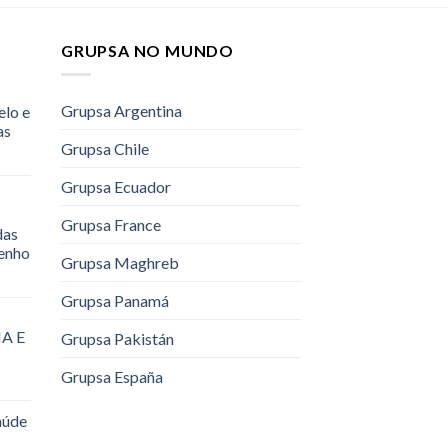
GRUPSA NO MUNDO
Grupsa Argentina
elo e
as
Grupsa Chile
Grupsa Ecuador
Grupsa France
das
renho
Grupsa Maghreb
Grupsa Panamá
A E
Grupsa Pakistán
Grupsa España
aúde