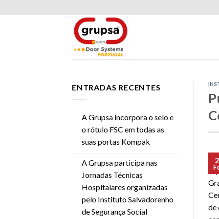
Skip
to
content
INS
ENTRADAS RECENTES
P
C
A Grupsa incorpora o selo e
o rótulo FSC em todas as
suas portas Kompak
2
A Grupsa participa nas
F
El 
Jornadas Técnicas
Gra
Hospitalares organizadas
Cen
pelo Instituto Salvadorenho
de 
de Segurança Social