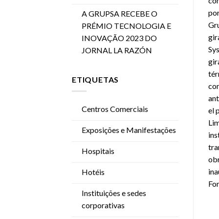
con
por
A GRUPSA RECEBE O
Gru
PRÉMIO TECNOLOGIA E
gir
INOVAÇÃO 2023 DO
Sys
JORNAL LA RAZÓN
gir
tér
ETIQUETAS
cor
ant
Centros Comerciais
el 
Lim
Exposições e Manifestações
ins
tra
Hospitais
obr
ina
Hotéis
Fon
Instituições e sedes
corporativas