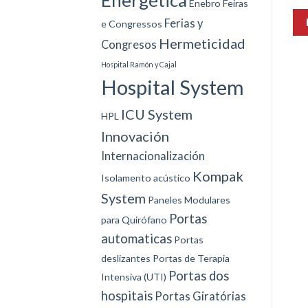
Energética
Enebro
Feiras
Ferias y
e Congressos
Hermeticidad
Congresos
Hospital Ramón y Cajal
Hospital System
ICU System
HPL
Innovación
Internacionalización
Kompak
Isolamento acústico
System
Paneles Modulares
Portas
para Quirófano
automaticas
Portas
deslizantes
Portas de Terapia
Portas dos
Intensiva (UTI)
hospitais
Portas Giratórias