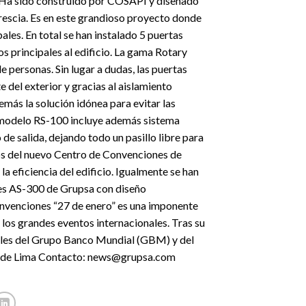
. Ha sido construido por COSAPI y diseñado
rescia. Es en este grandioso proyecto donde
les. En total se han instalado 5 puertas
 principales al edificio. La gama Rotary
 personas. Sin lugar a dudas, las puertas
 del exterior y gracias al aislamiento
emás la solución idónea para evitar las
 El modelo RS-100 incluye además sistema
 de salida, dejando todo un pasillo libre para
os del nuevo Centro de Convenciones de
a eficiencia del edificio. Igualmente se han
es AS-300 de Grupsa con diseño
onvenciones “27 de enero” es una imponente
 los grandes eventos internacionales. Tras su
uales del Grupo Banco Mundial (GBM) y del
s de Lima Contacto: news@grupsa.com