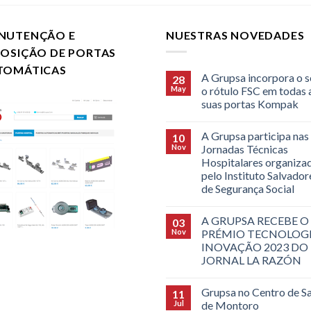
NUTENÇÃO E
NUESTRAS NOVEDADES
POSIÇÃO DE PORTAS
TOMÁTICAS
A Grupsa incorpora o s
28
May
o rótulo FSC em todas 
suas portas Kompak
A Grupsa participa nas
10
Nov
Jornadas Técnicas
Hospitalares organiza
pelo Instituto Salvado
de Segurança Social
A GRUPSA RECEBE O
03
Nov
PRÉMIO TECNOLOGI
INOVAÇÃO 2023 DO
JORNAL LA RAZÓN
Grupsa no Centro de S
11
Jul
de Montoro