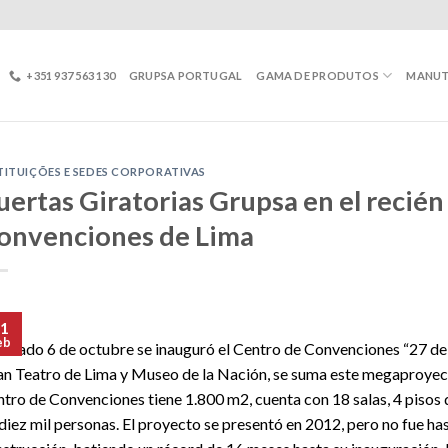
+351 937 563 130
GRUPSA PORTUGAL
GAMA DE PRODUTOS
MANU
TITUIÇÕES E SEDES CORPORATIVAS
uertas Giratorias Grupsa en el recié
onvenciones de Lima
1
eb
pasado 6 de octubre se inauguró el Centro de Convenciones “27 de 
n Teatro de Lima y Museo de la Nación, se suma este megaproyecto 
tro de Convenciones tiene 1.800 m2, cuenta con 18 salas, 4 pisos 
diez mil personas. El proyecto se presentó en 2012, pero no fue has