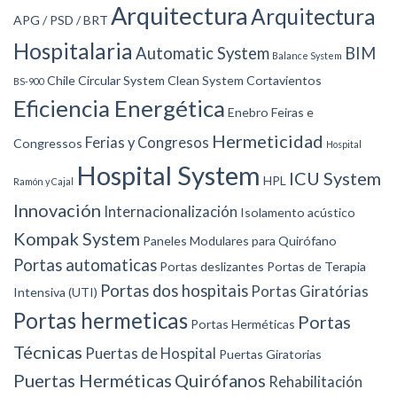
Arquitectura
Arquitectura
APG / PSD / BRT
Hospitalaria
Automatic System
BIM
Balance System
Chile
Circular System
Clean System
Cortavientos
BS-900
Eficiencia Energética
Enebro
Feiras e
Hermeticidad
Ferias y Congresos
Congressos
Hospital
Hospital System
ICU System
HPL
Ramón y Cajal
Innovación
Internacionalización
Isolamento acústico
Kompak System
Paneles Modulares para Quirófano
Portas automaticas
Portas deslizantes
Portas de Terapia
Portas dos hospitais
Portas Giratórias
Intensiva (UTI)
Portas hermeticas
Portas
Portas Herméticas
Técnicas
Puertas de Hospital
Puertas Giratorias
Puertas Herméticas
Quirófanos
Rehabilitación