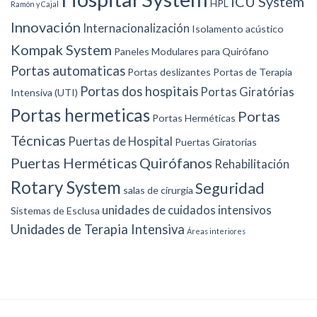
ICU System
HPL
Ramón y Cajal
Innovación
Internacionalización
Isolamento acústico
Kompak System
Paneles Modulares para Quirófano
Portas automaticas
Portas deslizantes
Portas de Terapia
Portas dos hospitais
Portas Giratórias
Intensiva (UTI)
Portas hermeticas
Portas
Portas Herméticas
Técnicas
Puertas de Hospital
Puertas Giratorias
Puertas Herméticas
Quirófanos
Rehabilitación
Rotary System
Seguridad
salas de cirurgia
unidades de cuidados intensivos
Sistemas de Esclusa
Unidades de Terapia Intensiva
Áreas interiores