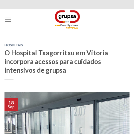
Skip
to
content
HOSPITAIS
O Hospital Txagorritxu em Vitoria
incorpora acessos para cuidados
intensivos de grupsa
18
Sep