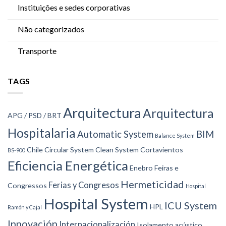
Instituições e sedes corporativas
Não categorizados
Transporte
TAGS
Arquitectura
Arquitectura
APG / PSD / BRT
Hospitalaria
Automatic System
BIM
Balance System
Chile
Circular System
Clean System
Cortavientos
BS-900
Eficiencia Energética
Enebro
Feiras e
Hermeticidad
Ferias y Congresos
Congressos
Hospital
Hospital System
ICU System
HPL
Ramón y Cajal
Innovación
Internacionalización
Isolamento acústico