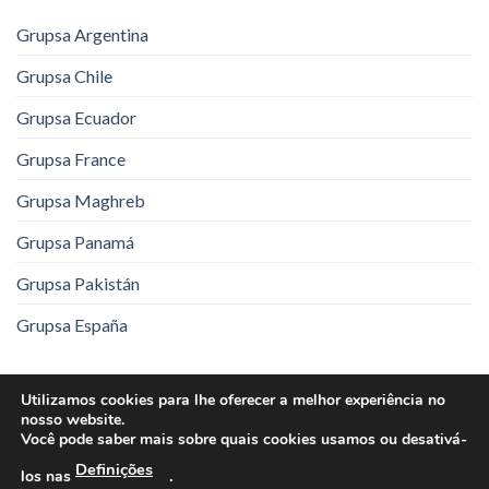
Grupsa Argentina
Grupsa Chile
Grupsa Ecuador
Grupsa France
Grupsa Maghreb
Grupsa Panamá
Grupsa Pakistán
Grupsa España
Utilizamos cookies para lhe oferecer a melhor experiência no
Aviso Legal
Política de Privacidade
nosso website.
Você pode saber mais sobre quais cookies usamos ou desativá-
Política de Cookies
Definições
.
los nas