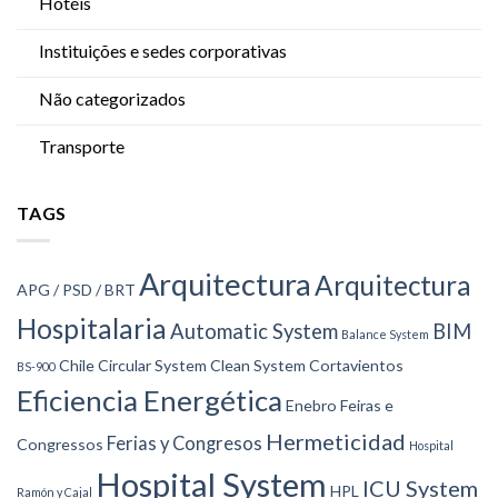
Hotéis
Instituições e sedes corporativas
Não categorizados
Transporte
TAGS
Arquitectura
Arquitectura
APG / PSD / BRT
Hospitalaria
Automatic System
BIM
Balance System
Chile
Circular System
Clean System
Cortavientos
BS-900
Eficiencia Energética
Enebro
Feiras e
Hermeticidad
Ferias y Congresos
Congressos
Hospital
Hospital System
ICU System
HPL
Ramón y Cajal