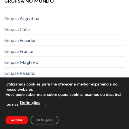
GRUPSA NO MUNDO
Grupsa Argentina
Grupsa Chile
Grupsa Ecuador
Grupsa France
Grupsa Maghreb
Grupsa Panamá
Grupsa Pakistán
Utilizamos cookies para lhe oferecer a melhor experiência no
nosso website.
Você pode saber mais sobre quais cookies usamos ou desativá-
Grupsa España
Definições
.
los nas
Aviso Legal
Política de Privacidade
Aceitar
Definições