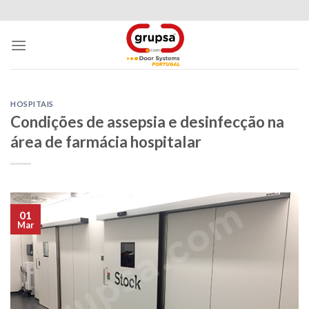
Skip
to
content
HOSPITAIS
Condições de assepsia e desinfecção na
área de farmácia hospitalar
01
Mar