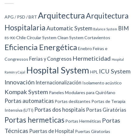
Arquitectura
Arquitectura
APG / PSD / BRT
Hospitalaria
Automatic System
BIM
Balance System
Chile
Circular System
Clean System
Cortavientos
BS-900
Eficiencia Energética
Enebro
Feiras e
Hermeticidad
Ferias y Congresos
Congressos
Hospital
Hospital System
ICU System
HPL
Ramón y Cajal
Innovación
Internacionalización
Isolamento acústico
Kompak System
Paneles Modulares para Quirófano
Portas automaticas
Portas deslizantes
Portas de Terapia
Portas dos hospitais
Portas Giratórias
Intensiva (UTI)
Portas hermeticas
Portas
Portas Herméticas
Técnicas
Puertas de Hospital
Puertas Giratorias