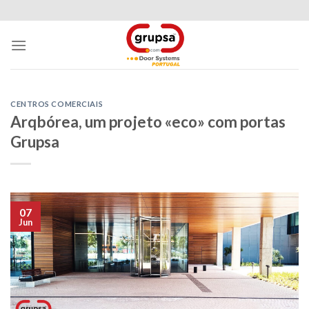
Skip
to
content
CENTROS COMERCIAIS
Arqbórea, um projeto «eco» com portas
Grupsa
07
Jun