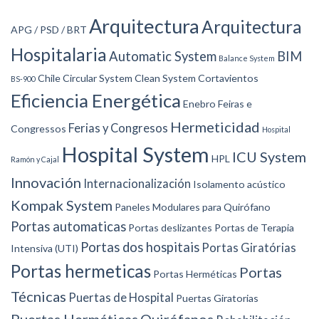
Arquitectura
Arquitectura
APG / PSD / BRT
Hospitalaria
Automatic System
BIM
Balance System
Chile
Circular System
Clean System
Cortavientos
BS-900
Eficiencia Energética
Enebro
Feiras e
Hermeticidad
Ferias y Congresos
Congressos
Hospital
Hospital System
ICU System
HPL
Ramón y Cajal
Innovación
Internacionalización
Isolamento acústico
Kompak System
Paneles Modulares para Quirófano
Portas automaticas
Portas deslizantes
Portas de Terapia
Portas dos hospitais
Portas Giratórias
Intensiva (UTI)
Portas hermeticas
Portas
Portas Herméticas
Técnicas
Puertas de Hospital
Puertas Giratorias
Puertas Herméticas
Quirófanos