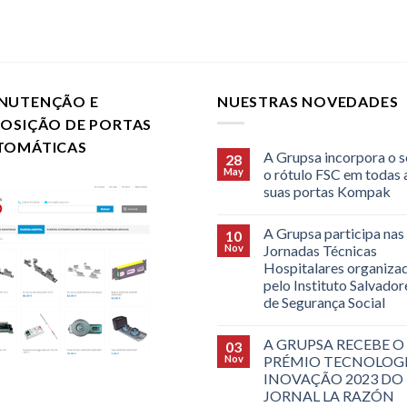
NUTENÇÃO E
NUESTRAS NOVEDADES
POSIÇÃO DE PORTAS
TOMÁTICAS
A Grupsa incorpora o s
28
May
o rótulo FSC em todas 
suas portas Kompak
A Grupsa participa nas
10
Nov
Jornadas Técnicas
Hospitalares organiza
pelo Instituto Salvado
de Segurança Social
A GRUPSA RECEBE O
03
Nov
PRÉMIO TECNOLOGI
INOVAÇÃO 2023 DO
JORNAL LA RAZÓN