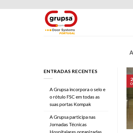
Skip
to
content
A
ENTRADAS RECENTES
2
O
A Grupsa incorpora o selo e
o rótulo FSC em todas as
suas portas Kompak
A Grupsa participa nas
Jornadas Técnicas
Hospitalares organizadas