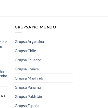
GRUPSA NO MUNDO
Grupsa Argentina
elo e
as
Grupsa Chile
Grupsa Ecuador
Grupsa France
das
renho
Grupsa Maghreb
Grupsa Panamá
A E
Grupsa Pakistán
Grupsa España