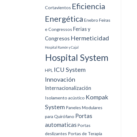
Eficiencia
Cortavientos
Energética
Enebro
Feiras
Ferias y
e Congressos
Hermeticidad
Congresos
Hospital Ramón y Cajal
Hospital System
ICU System
HPL
Innovación
Internacionalización
Kompak
Isolamento acústico
System
Paneles Modulares
Portas
para Quirófano
automaticas
Portas
deslizantes
Portas de Terapia