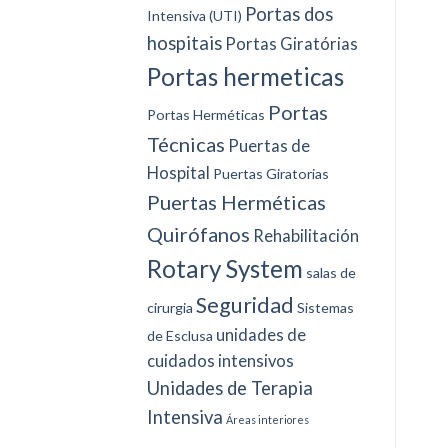
Portas dos
Intensiva (UTI)
hospitais
Portas Giratórias
Portas hermeticas
Portas
Portas Herméticas
Técnicas
Puertas de
Hospital
Puertas Giratorias
Puertas Herméticas
Quirófanos
Rehabilitación
Rotary System
salas de
Seguridad
cirurgia
Sistemas
unidades de
de Esclusa
cuidados intensivos
Unidades de Terapia
Intensiva
Áreas interiores