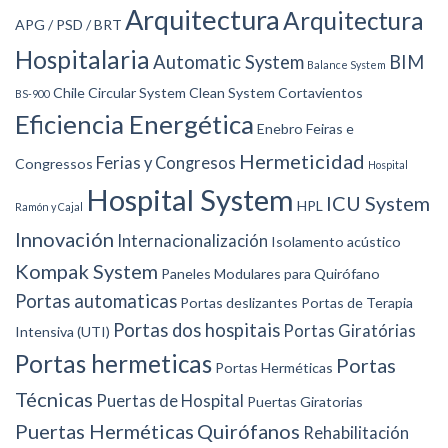
Arquitectura
Arquitectura
APG / PSD / BRT
Hospitalaria
Automatic System
BIM
Balance System
Chile
Circular System
Clean System
Cortavientos
BS-900
Eficiencia Energética
Enebro
Feiras e
Hermeticidad
Ferias y Congresos
Congressos
Hospital
Hospital System
ICU System
HPL
Ramón y Cajal
Innovación
Internacionalización
Isolamento acústico
Kompak System
Paneles Modulares para Quirófano
Portas automaticas
Portas deslizantes
Portas de Terapia
Portas dos hospitais
Portas Giratórias
Intensiva (UTI)
Portas hermeticas
Portas
Portas Herméticas
Técnicas
Puertas de Hospital
Puertas Giratorias
Puertas Herméticas
Quirófanos
Rehabilitación